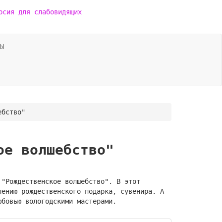
рсия для слабовидящих
Ы
ебство"
ое волшебство"
 "Рождественское волшебство". В этот
лению рождественского подарка, сувенира. А
юбовью вологодскими мастерами.