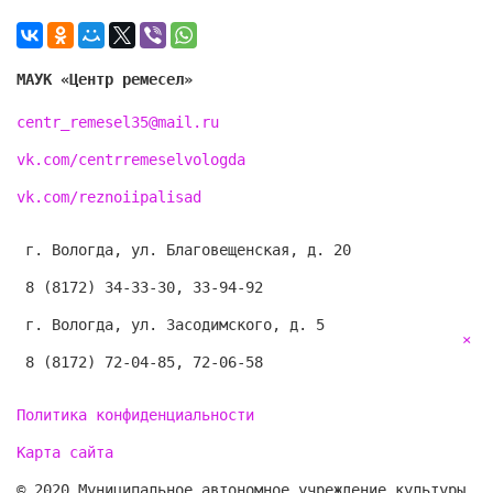
МАУК «Центр ремесел»
centr_remesel35@mail.ru
vk.com/centrremeselvologda
vk.com/reznoiipalisad
г. Вологда, ул. Благовещенская, д. 20
8 (8172) 34-33-30, 33-94-92
г. Вологда, ул. Засодимского, д. 5
На нашем сайте мы используем сервис веб-аналитики Яндекс
×
Метрика (файлы cookie) для сбора информации технического
8 (8172) 72-04-85, 72-06-58
характера. Нажимая кнопку "Даю согласие на обработку
персональных данных", Вы подтверждаете, что
Политика конфиденциальности
проинформированы об использовании cookies на нашем
сайте. Отключить cookies Вы можете в настройках своего
Карта сайта
браузера. Политика обработки персональных данных
(согласно ФЗ №152 О защите персональных данных):
© 2020 Муниципальное автономное учреждение культуры