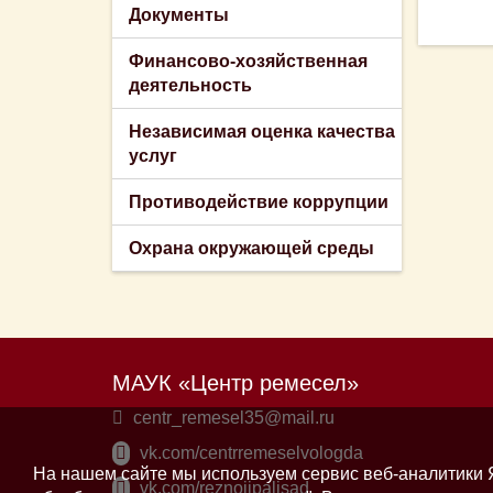
Документы
Финансово-хозяйственная
деятельность
Независимая оценка качества
услуг
Противодействие коррупции
Охрана окружающей среды
МАУК «Центр ремесел»
centr_remesel35@mail.ru
vk.com/centrremeselvologda
На нашем сайте мы используем сервис веб-аналитики Я
vk.com/reznoiipalisad