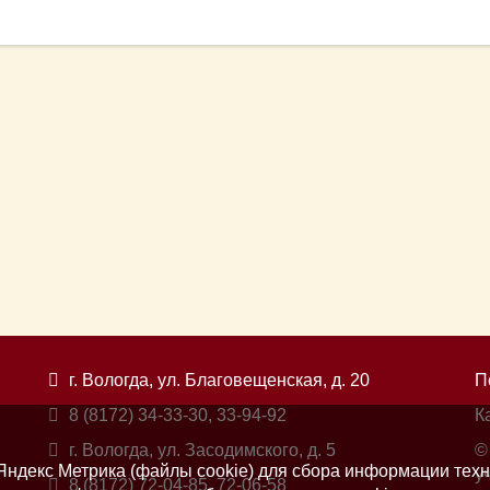
г. Вологда, ул. Благовещенская, д. 20
П
8 (8172) 34-33-30, 33-94-92
К
г. Вологда, ул. Засодимского, д. 5
©
ндекс Метрика (файлы cookie) для сбора информации техн
у
8 (8172) 72-04-85, 72-06-58