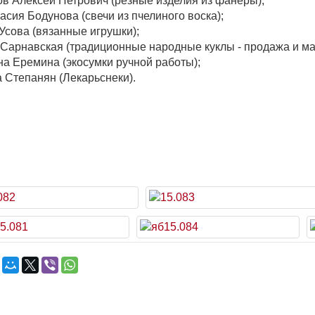
ов Алексей Петрович (резные изделия из фанеры);
тасия Бодунова (свечи из пчелиного воска);
 Усова (вязанные игрушки);
 Сарнавская (традиционные народные куклы - продажа и ма
на Еремина (экосумки ручной работы);
а Степанян (Лекарьснеки).