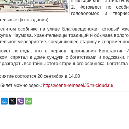
II гильдии Константина На
2. Фотоквест по особ
головоломок и творче
тельные фотозадания).
енитом особняке на улице Благовещенская, который уже
купца Наумова, хранительницы традиций и обычаев волого
тельное мероприятие, соединяющее старину и современнос
твует легенда, что в период проживания Константин И
ком, спрятал в доме сундуки с богатствами и подсказки,
 разгадать все тайны этого старинного особняка, богатства 
иятие состоится 20 сентября в 14.00
 билет можно здесь:
https://centr-remesel35.tn-cloud.ru/