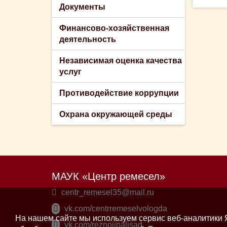
Документы
Финансово-хозяйственная
деятельность
Независимая оценка качества
услуг
Противодействие коррупции
Охрана окружающей среды
МАУК «Центр ремесел»
centr_remesel35@mail.ru
vk.com/centrremeselvologda
На нашем сайте мы используем сервис веб-аналитики Я
vk.com/reznoiipalisad