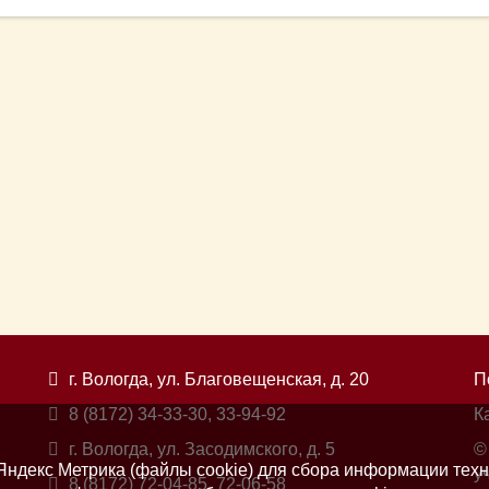
г. Вологда, ул. Благовещенская, д. 20
П
8 (8172) 34-33-30, 33-94-92
К
г. Вологда, ул. Засодимского, д. 5
©
ндекс Метрика (файлы cookie) для сбора информации техн
у
8 (8172) 72-04-85, 72-06-58