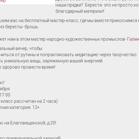
наши предки? Береста- это не просто ко
благодарный материал!
аем вас на бесплатный мастер-класс, где мы вместе прикоснемся 
из бересты- брошь
ет нам в этом мастер народно-художественных промыслов-
Галин
альный вечер, чтобы:
читься от рутины и попрактиковать медитацию через творчество.
ть уникальную вещь, заряженную вашей энергией.
о здорово провести время!
с!
ября
17:00
-класс рассчитан на 2 часа)
ная категория: 12+
с на Благовещенской, д.20!
по предварительной записи!!!