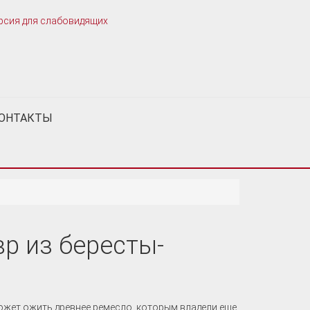
рсия для слабовидящих
ОНТАКТЫ
р из бересты-
 может ожить древнее ремесло, которым владели еще