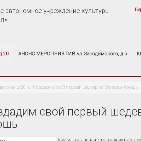
е автономное учреждение культуры
Ве
ел»
д.20
АНОНС МЕРОПРИЯТИЙ ул. Засодимского, д.5
К
нская, д.20
Создадим свой первый шедевр из бересты- брошь
здадим свой первый шедев
ошь
Друзья, а вы знали, что в ваших руках