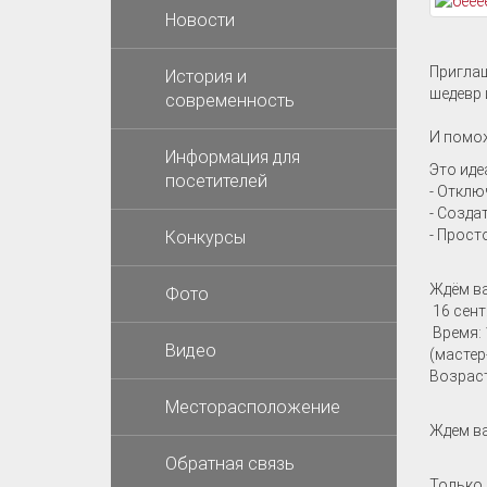
Новости
Приглаш
История и
шедевр 
современность
И помож
Информация для
Это иде
посетителей
- Отклю
- Созда
- Прост
Конкурсы
Ждём ва
Фото
16 сент
Время: 
Видео
(мастер
Возраст
Месторасположение
Ждем ва
Обратная связь
Только 