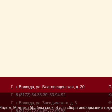
г. Вологда, ул. Благовещенская, д. 20
П
8 (8172) 34-33-30, 33-94-92
К
г. Вологда, ул. Засодимского, д. 5
©
ндекс Метрика (файлы cookie) для сбора информации техн
у
8 (8172) 72-04-85, 72-06-58