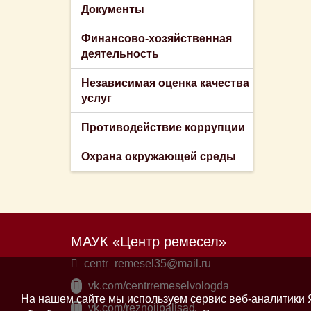
Документы
Финансово-хозяйственная
деятельность
Независимая оценка качества
услуг
Противодействие коррупции
Охрана окружающей среды
МАУК «Центр ремесел»
centr_remesel35@mail.ru
vk.com/centrremeselvologda
На нашем сайте мы используем сервис веб-аналитики Я
vk.com/reznoiipalisad