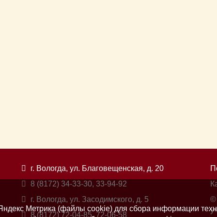
г. Вологда, ул. Благовещенская, д. 20
П
8 (8172) 34-33-30, 33-94-92
К
г. Вологда, ул. Засодимского, д. 5
©
ндекс Метрика (файлы cookie) для сбора информации техн
у
8 (8172) 72-04-85, 72-06-58