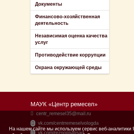
Документы
Финансово-хозяйственная
деятельность
Независимая оценка качества
услуг
Противодействие коррупции
Охрана окружающей среды
МАУК «Центр ремесел»
centr_remesel35@mail.ru
vk.com/centrremeselvologda
На нашем сайте мы используем сервис веб-аналитики Я
vk.com/reznoiipalisad