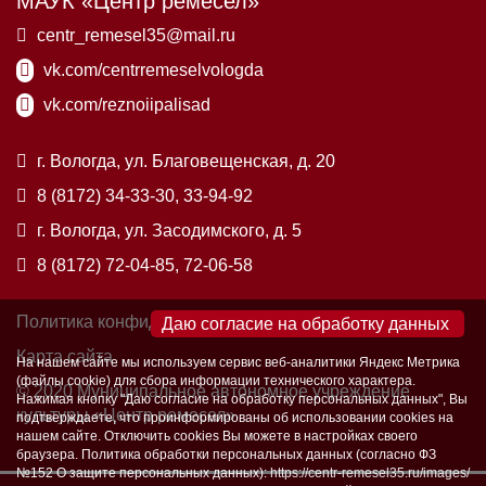
МАУК «Центр ремесел»
centr_remesel35@mail.ru
vk.com/centrremeselvologda
vk.com/reznoiipalisad
г. Вологда, ул. Благовещенская, д. 20
8 (8172) 34-33-30, 33-94-92
г. Вологда, ул. Засодимского, д. 5
8 (8172) 72-04-85, 72-06-58
Политика конфиденциальности
×
Карта сайта
На нашем сайте мы используем сервис веб-аналитики Яндекс Метрика
(файлы cookie) для сбора информации технического характера.
© 2020 Муниципальное автономное учреждение
Нажимая кнопку "Даю согласие на обработку персональных данных", Вы
культуры «Центр ремесел»
подтверждаете, что проинформированы об использовании cookies на
нашем сайте. Отключить cookies Вы можете в настройках своего
браузера. Политика обработки персональных данных (согласно ФЗ
№152 О защите персональных данных):
https://centr-remesel35.ru/images/