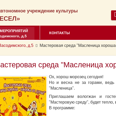
втономное учреждение культуры
ЕСЕЛ»
 МЕРОПРИЯТИЙ
КОНТАКТЫ
одимского, д.5
содимского, д.5
Мастеровая среда "Масленица хороша 
астеровая среда "Масленица хор
Ох, хорош морозец сегодня!
Но и весна не за горами, ведь
"Масленица".
Приглашаем вологжан и гост
"Мастеровую среду", будет тепло, 
В программе: