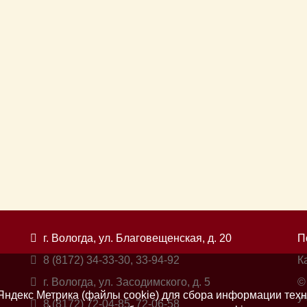
г. Вологда, ул. Благовещенская, д. 20
П
8 (8172) 34-33-30, 33-94-92
К
г. Вологда, ул. Засодимского, д. 5
©
ндекс Метрика (файлы cookie) для сбора информации техн
у
8 (8172) 72-04-85, 72-06-58