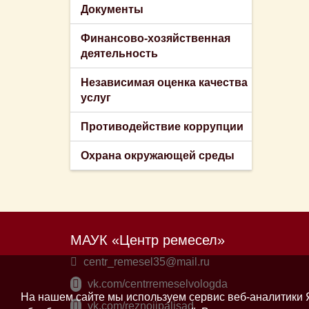
Документы
Финансово-хозяйственная
деятельность
Независимая оценка качества
услуг
Противодействие коррупции
Охрана окружающей среды
МАУК «Центр ремесел»
centr_remesel35@mail.ru
vk.com/centrremeselvologda
На нашем сайте мы используем сервис веб-аналитики Я
vk.com/reznoiipalisad