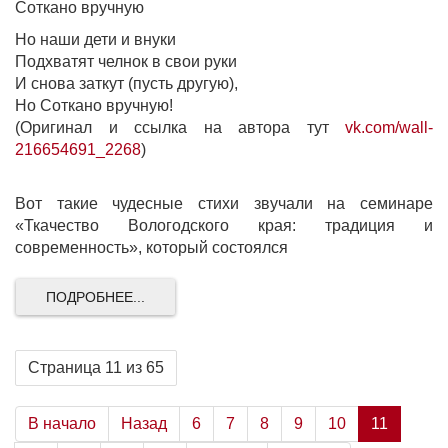
Соткано вручную
Но наши дети и внуки
Подхватят челнок в свои руки
И снова заткут (пусть другую),
Но Соткано вручную!
(Оригинал и ссылка на автора тут
vk.com/wall-
216654691_2268
)
Вот такие чудесные стихи звучали на семинаре
«Ткачество Вологодского края: традиция и
современность», который состоялся
ПОДРОБНЕЕ...
Страница 11 из 65
В начало
Назад
6
7
8
9
10
11