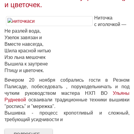
и цветочек.
Ниточка
с иголочкой —
Не разлей вода,
Узелок завязан и
Вместе навсегда,
Шила красной нитью
Изо льна мешочек
Вышила к заутрене
Птицу и цветочек.
Вечером 20 ноября собрались гости в Резном
Палисаде, побеседовать , порукодельничать и под
чутким руководством мастера НХП ВО
Ульяны
Рудневой
осваивали традиционные техники вышивки
"роспись" и "мережка".
Вышивка - процесс кропотливый и сложный,
требующий усидчивости и