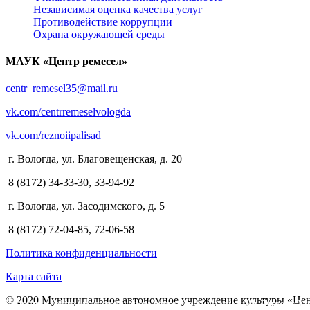
Независимая оценка качества услуг
Противодействие коррупции
Охрана окружающей среды
МАУК «Центр ремесел»
centr_remesel35@mail.ru
vk.com/centrremeselvologda
vk.com/reznoiipalisad
г. Вологда, ул. Благовещенская, д. 20
8 (8172) 34-33-30, 33-94-92
г. Вологда, ул. Засодимского, д. 5
8 (8172) 72-04-85, 72-06-58
Политика конфиденциальности
Карта сайта
© 2020 Муниципальное автономное учреждение культуры «Цен
На нашем сайте мы используем сервис веб-аналитики Яндекс Ме