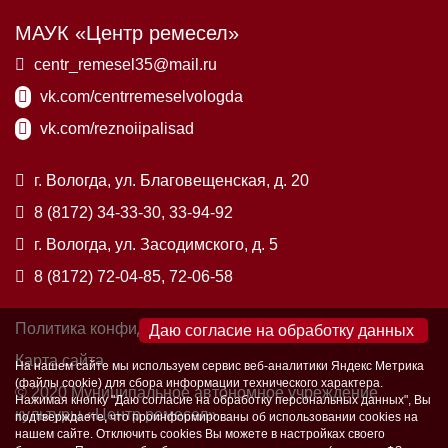
МАУК «Центр ремесел»
centr_remesel35@mail.ru
vk.com/centrremeselvologda
vk.com/reznoiipalisad
г. Вологда, ул. Благовещенская, д. 20
8 (8172) 34-33-30, 33-94-92
г. Вологда, ул. Засодимского, д. 5
8 (8172) 72-04-85, 72-06-58
Политика конфиденциальности
×
Карта сайта
На нашем сайте мы используем сервис веб-аналитики Яндекс Метрика
(файлы cookie) для сбора информации технического характера.
© 2020 Муниципальное автономное учреждение
Нажимая кнопку "Даю согласие на обработку персональных данных", Вы
культуры «Центр ремесел»
подтверждаете, что проинформированы об использовании cookies на
нашем сайте. Отключить cookies Вы можете в настройках своего