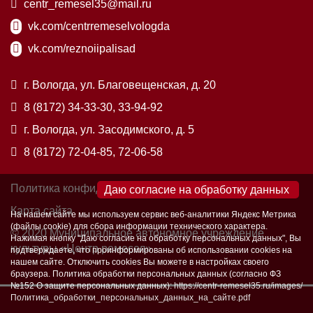
centr_remesel35@mail.ru
vk.com/centrremeselvologda
vk.com/reznoiipalisad
г. Вологда, ул. Благовещенская, д. 20
8 (8172) 34-33-30, 33-94-92
г. Вологда, ул. Засодимского, д. 5
8 (8172) 72-04-85, 72-06-58
Политика конфиденциальности
×
Карта сайта
На нашем сайте мы используем сервис веб-аналитики Яндекс Метрика
(файлы cookie) для сбора информации технического характера.
© 2020 Муниципальное автономное учреждение
Нажимая кнопку "Даю согласие на обработку персональных данных", Вы
культуры «Центр ремесел»
подтверждаете, что проинформированы об использовании cookies на
нашем сайте. Отключить cookies Вы можете в настройках своего
браузера. Политика обработки персональных данных (согласно ФЗ
№152 О защите персональных данных):
https://centr-remesel35.ru/images/
Политика_обработки_персональных_данных_на_сайте.pdf