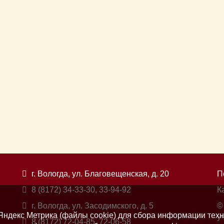
г. Вологда, ул. Благовещенская, д. 20
П
8 (8172) 34-33-30, 33-94-92
К
г. Вологда, ул. Засодимского, д. 5
©
ндекс Метрика (файлы cookie) для сбора информации техн
у
8 (8172) 72-04-85, 72-06-58