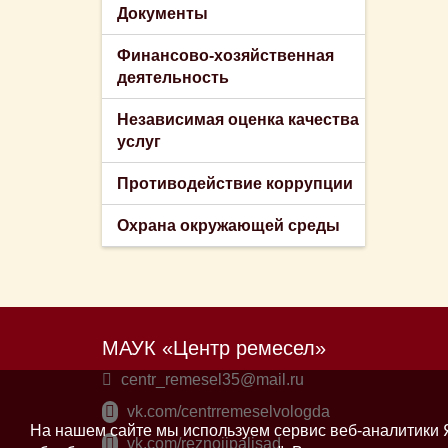
Документы
Финансово-хозяйственная
деятельность
Независимая оценка качества
услуг
Противодействие коррупции
Охрана окружающей среды
МАУК «Центр ремесел»
centr_remesel35@mail.ru
vk.com/centrremeselvologda
На нашем сайте мы используем сервис веб-аналитики Я
vk.com/reznoiipalisad