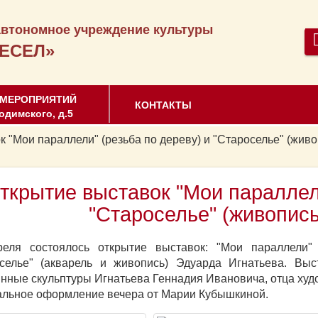
втономное учреждение культуры
ЕСЕЛ»
 МЕРОПРИЯТИЙ
КОНТАКТЫ
одимского, д.5
 "Мои параллели" (резьба по дереву) и "Староселье" (живо
ткрытие выставок "Мои параллели
"Староселье" (живопись
реля состоялось открытие выставок: "Мои параллели"
селье" (акварель и живопись) Эдуарда Игнатьева. Вы
нные скульптуры Игнатьева Геннадия Ивановича, отца худ
льное оформление вечера от Марии Кубышкиной.