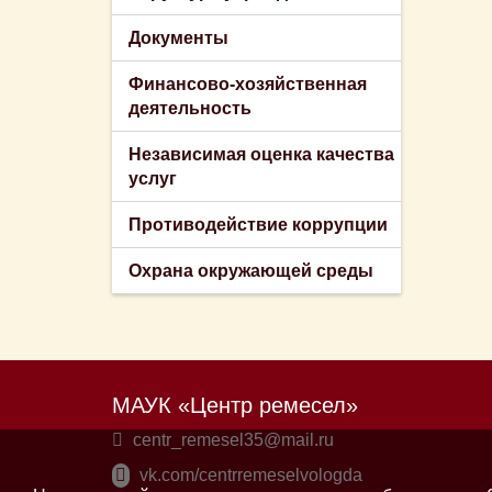
Документы
Финансово-хозяйственная
деятельность
Независимая оценка качества
услуг
Противодействие коррупции
Охрана окружающей среды
МАУК «Центр ремесел»
centr_remesel35@mail.ru
vk.com/centrremeselvologda