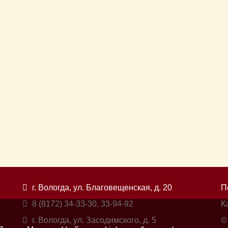
г. Вологда, ул. Благовещенская, д. 20
П
8 (8172) 34-33-30, 33-94-92
К
г. Вологда, ул. Засодимского, д. 5
©