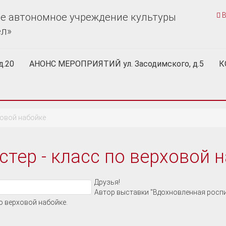
е автономное учреждение культуры
В
ел»
д.20
АНОНС МЕРОПРИЯТИЙ ул. Засодимского, д.5
К
ховой набойке
стер - класс по верховой 
Друзья!
Автор выставки "Вдохновленная роспи
о верховой набойке.