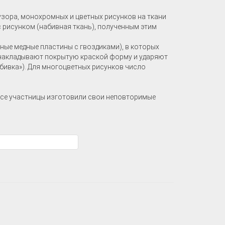
узора, монохромных и цветных рисунков на ткани
 рисунком (набивная ткань), полученным этим
ые медные пластины с гвоздиками), в которых
ь накладывают покрытую краской форму и ударяют
бивка»). Для многоцветных рисунков число
Все участницы изготовили свои неповторимые