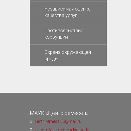
Независимая оценка
качества услуг
Противодействие
коррупции
Охрана окружающей
среды
МАУК «Центр ремесел»
centr_remesel35@mail.ru
vk.com/centrremeselvologda