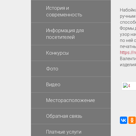
История и
Набойка
современность
ручным 
способ
Формы д
Информация для
узор на
посетителей
по ней 
печатны
Конкурсы
https://
Валенти
изделия
Фото
Видео
Месторасположение
Обратная связь
Платные услуги