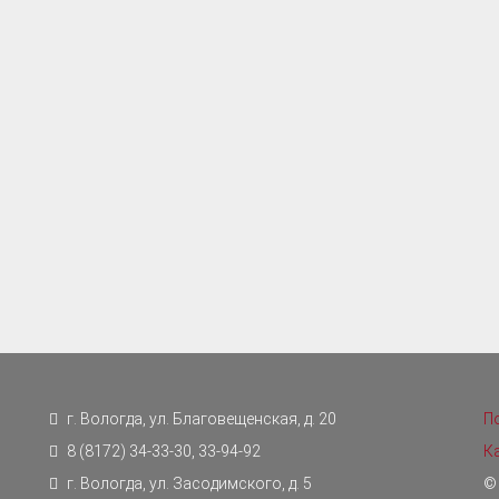
г. Вологда, ул. Благовещенская, д. 20
П
8 (8172) 34-33-30, 33-94-92
К
г. Вологда, ул. Засодимского, д. 5
©