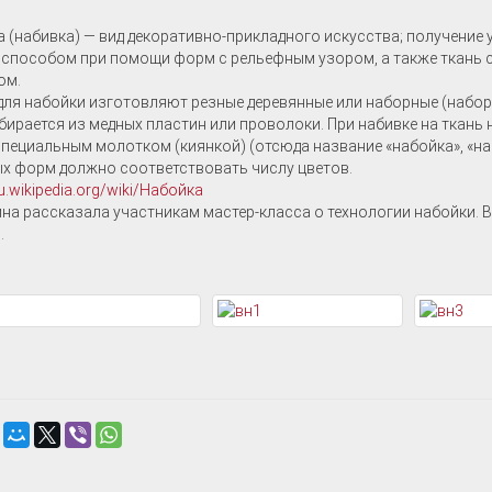
 (набивка) — вид декоративно-прикладного искусства; получение 
способом при помощи форм с рельефным узором, а также ткань с
ом.
ля набойки изготовляют резные деревянные или наборные (наборн
бирается из медных пластин или проволоки. При набивке на ткан
специальным молотком (киянкой) (отсюда название «набойка», «на
х форм должно соответствовать числу цветов.
ru.wikipedia.org/wiki/Набойка
на рассказала участникам мастер-класса о технологии набойки. 
.