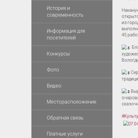
История и
Наканун
современность
открыто
из горо
выполне
Информация для
45 рабо
посетителей
Бла
Конкурсы
художес
Вологды
Фото
Сер
традици
Видео
Выр
очарова
Месторасположение
сказочн
#Культ
Обратная связь
Платные услуги