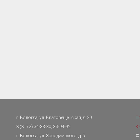
г. Вологда, ул. Благовещенская, д. 20
П
8 (8172) 34-33-30, 33-94-92
К
г. Вологда, ул. Засодимского, д. 5
©