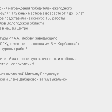
ония награждения победителей ежегодного
ля"! 172 юных мастера в возрасте от 7 до 16 лет
ов представили на конкурс 183 работы,
лов Вологодской области.
 в нашем центре!
уры РФ А.А. Глебову, заведующего
 "Художественная школа им. В.Н. Корбакова" г.
нкурсных работ!
дителей за творческую активность и любовь к
астающее поколение!
ная школа №4" Михаилу Парушеву и
ной и Елене Шабаровой за "музыкально-