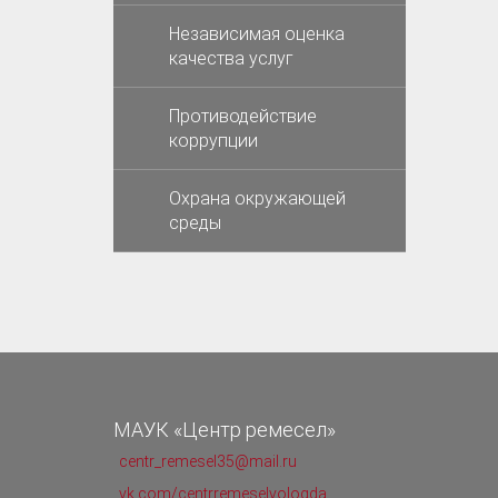
Независимая оценка
качества услуг
Противодействие
коррупции
Охрана окружающей
среды
МАУК «Центр ремесел»
centr_remesel35@mail.ru
vk.com/centrremeselvologda