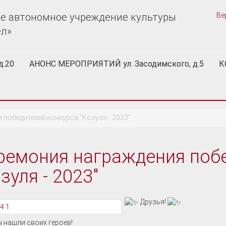
е автономное учреждение культуры
Ве
ел»
д.20
АНОНС МЕРОПРИЯТИЙ ул. Засодимского, д.5
К
победителей конкурса "Козуля - 2023"
ремония награждения побе
зуля - 2023"
Друзья!
 нашли своих героев!