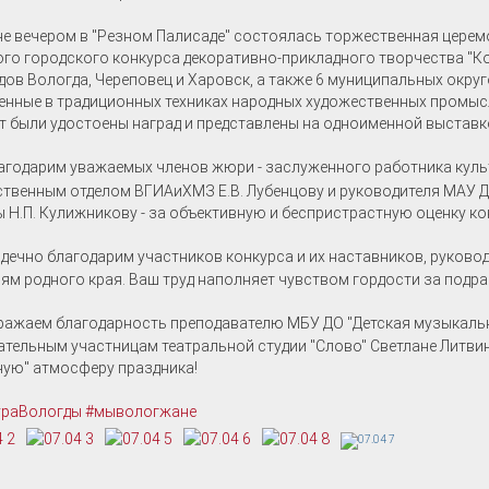
е вечером в "Резном Палисаде" состоялась торжественная церем
го городского конкурса декоративно-прикладного творчества "Козу
дов Вологда, Череповец и Харовск, а также 6 муниципальных округ
нные в традиционных техниках народных художественных промыс
т были удостоены наград и представлены на одноименной выставке
годарим уважаемых членов жюри - заслуженного работника культ
твенным отделом ВГИАиХМЗ Е.В. Лубенцову и руководителя МАУ ДО
 Н.П. Кулижникову - за объективную и беспристрастную оценку ко
дечно благодарим участников конкурса и их наставников, руково
ям родного края. Ваш труд наполняет чувством гордости за подр
ажаем благодарность преподавателю МБУ ДО "Детская музыкаль
тельным участницам театральной студии "Слово" Светлане Литви
ую" атмосферу праздника!
ураВологды
#мывологжане