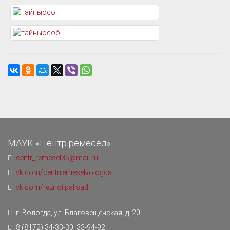
МАУК «Центр ремесел»
centr_remesel35@mail.ru
vk.com/centrremeselvologda
vk.com/reznoiipalisad
г. Вологда, ул. Благовещенская, д. 20
8 (8172) 34-33-30, 33-94-92