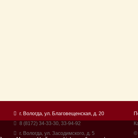
г. Вологда, ул. Благовещенская, д. 20
П
8 (8172) 34-33-30, 33-94-92
К
г. Вологда, ул. Засодимского, д. 5
©