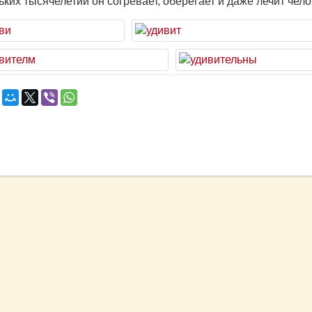
ьких тысячелетий он согревает, оберегает и даже лечит чело