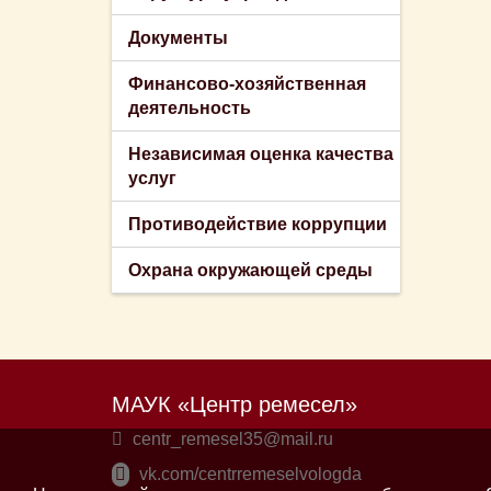
Документы
Финансово-хозяйственная
деятельность
Независимая оценка качества
услуг
Противодействие коррупции
Охрана окружающей среды
МАУК «Центр ремесел»
centr_remesel35@mail.ru
vk.com/centrremeselvologda