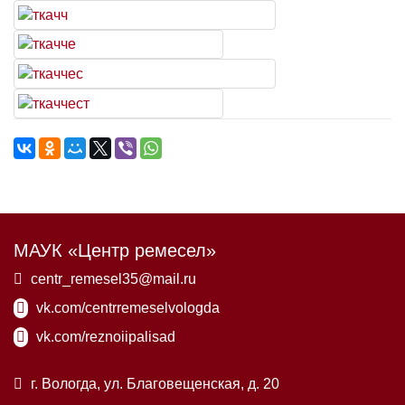
МАУК «Центр ремесел»
centr_remesel35@mail.ru
vk.com/centrremeselvologda
vk.com/reznoiipalisad
г. Вологда, ул. Благовещенская, д. 20