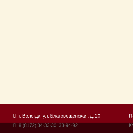
г. Вологда, ул. Благовещенская, д. 20
П
8 (8172) 34-33-30, 33-94-92
К