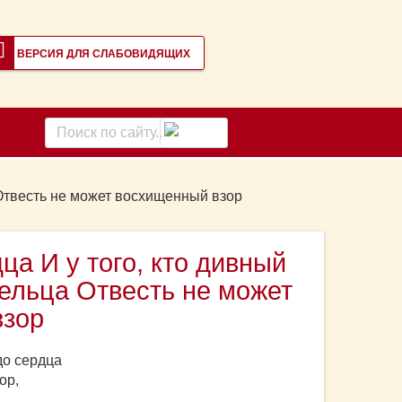
ВЕРСИЯ ДЛЯ СЛАБОВИДЯЩИХ
Поиск
по
сайту
ца Отвесть не может восхищенный взор
ца И у того, кто дивный
умельца Отвесть не может
взор
до сердца
ор,