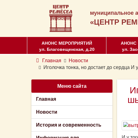
муниципальное а
«ЦЕНТР РЕМ
АНОНС МЕРОПРИЯТИЙ
АНОНС
ул. Благовещенская, д.20
ул. Зас
Главная
Новости
Иголочка тонка, но достает до сердца И 
Меню сайта
И
шь
Главная
Новости
История и современность
И у тог
Информация для