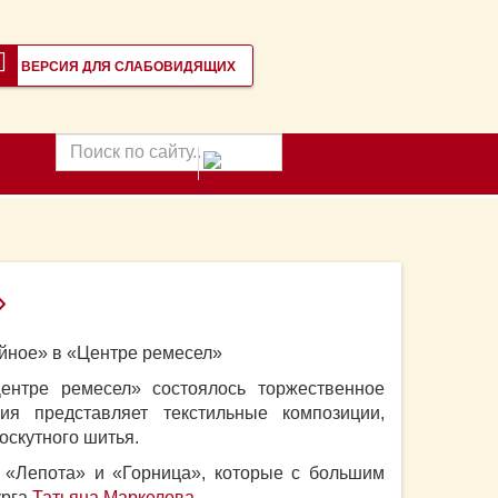
ВЕРСИЯ ДЛЯ СЛАБОВИДЯЩИХ
Поиск
по
сайту
»
йное» в «Центре ремесел»
Центре ремесел» состоялось торжественное
ия представляет текстильные композиции,
оскутного шитья.
в «Лепота» и «Горница», которые с большим
урга
Татьяна Маркелова