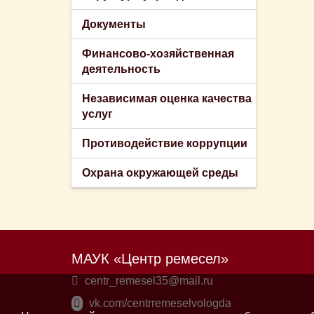
Документы
Финансово-хозяйственная
деятельность
Независимая оценка качества
услуг
Противодействие коррупции
Охрана окружающей среды
МАУК «Центр ремесел»
centr_remesel35@mail.ru
vk.com/centrremeselvologda