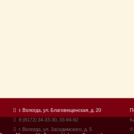
г. Вологда, ул. Благовещенская, д. 20
П
8 (8172) 34-33-30, 33-94-92
К
г. Вологда, ул. Засодимского, д. 5
©