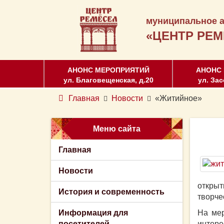
муниципальное а
«ЦЕНТР РЕМ
АНОНС МЕРОПРИЯТИЙ
АНОНС
ул. Благовещенская, д.20
ул. Зас
Главная
Новости
«Житийное»
Меню сайта
Главная
Новости
откры
История и современность
творче
Информация для
На мер
посетителей
интере