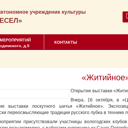
втономное учреждение культуры
ЕСЕЛ»
 МЕРОПРИЯТИЙ
КОНТАКТЫ
одимского, д.5
«Житийное
Открытие выставки «Жити
Вчера, 16 октября, в «
тие выставки лоскутного шитья «Житийное». Экспозиц
ски переосмысляющие традиции русского лубка в технике л
оприятии присутствовали участницы вологодских клубо
сом познакомились с работами художника из Санкт-Петерб