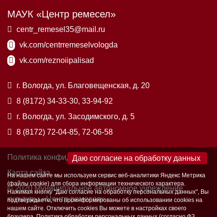
МАУК «Центр ремесел»
centr_remesel35@mail.ru
vk.com/centrremeselvologda
vk.com/reznoiipalisad
г. Вологда, ул. Благовещенская, д. 20
8 (8172) 34-33-30, 33-94-92
г. Вологда, ул. Засодимского, д. 5
8 (8172) 72-04-85, 72-06-58
Политика конфиденциальности
×
Карта сайта
На нашем сайте мы используем сервис веб-аналитики Яндекс Метрика
(файлы cookie) для сбора информации технического характера.
© 2020 Муниципальное автономное учреждение
Нажимая кнопку "Даю согласие на обработку персональных данных", Вы
культуры «Центр ремесел»
подтверждаете, что проинформированы об использовании cookies на
нашем сайте. Отключить cookies Вы можете в настройках своего
браузера. Политика обработки персональных данных (согласно ФЗ