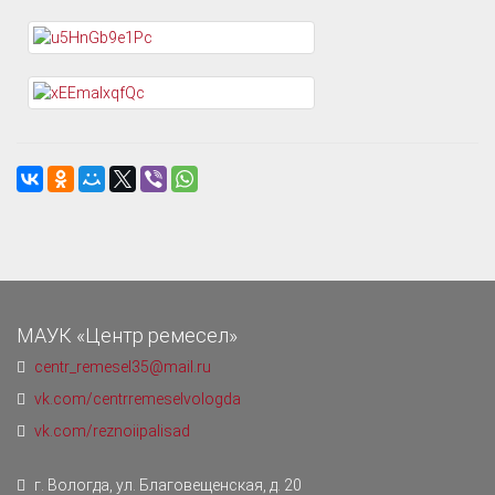
МАУК «Центр ремесел»
centr_remesel35@mail.ru
vk.com/centrremeselvologda
vk.com/reznoiipalisad
г. Вологда, ул. Благовещенская, д. 20